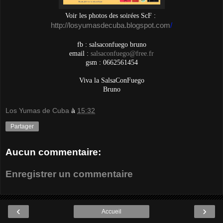
Voir les photos des soirées ScF :
http://losyumasdecuba.
blogspot.com
/
fb : salsaconfuego bruno
email :
salsaconfuego@free.fr
gsm : 0662561454
Viva la SalsaConFuego
Bruno
Los Yumas de Cuba
à
15:32
Partager
Aucun commentaire:
Enregistrer un commentaire
‹
›
Accueil