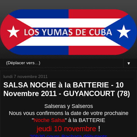
▼
lundi 7 novembre 2011
SALSA NOCHE à la BATTERIE - 10
Novembre 2011 - GUYANCOURT (78)
Salseras
y
Salseros
Nous
vous
confirmons la date de
votre
prochaine
"
Noche
Salsa
"
à la BATTERIE
jeudi 10 novembre
!
20h30 cours Bachata débutants