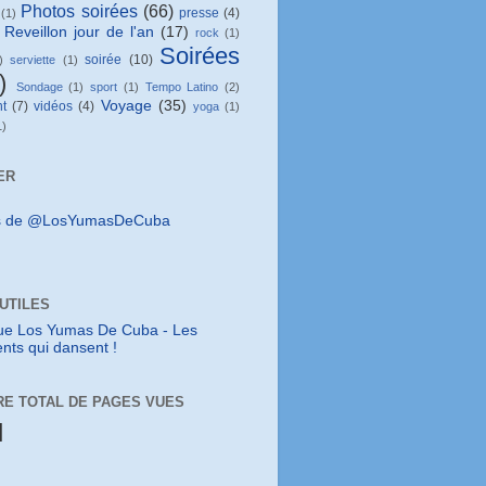
Photos soirées
(66)
presse
(4)
(1)
Reveillon jour de l'an
(17)
rock
(1)
Soirées
soirée
(10)
)
serviette
(1)
)
Sondage
(1)
sport
(1)
Tempo Latino
(2)
Voyage
(35)
t
(7)
vidéos
(4)
yoga
(1)
1)
ER
s de @LosYumasDeCuba
 UTILES
ue Los Yumas De Cuba - Les
nts qui dansent !
E TOTAL DE PAGES VUES
N