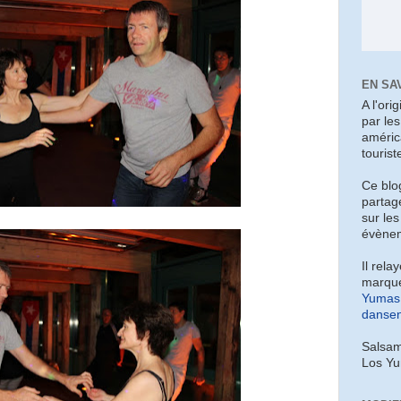
EN SA
A l'ori
par le
améric
tourist
Ce blo
partag
sur les
évènem
Il rela
marque
Yumas 
dansen
Salsam
Los Y