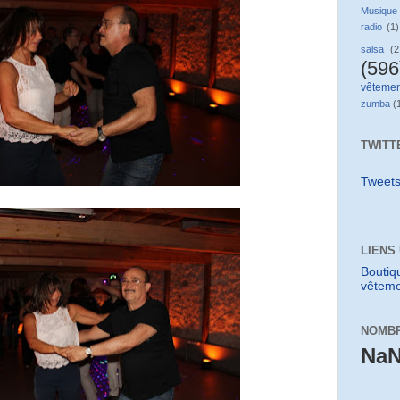
Musique
radio
(1)
salsa
(2
(596
vêtemen
zumba
(
TWITT
Tweet
LIENS
Boutiq
vêteme
NOMBR
Na