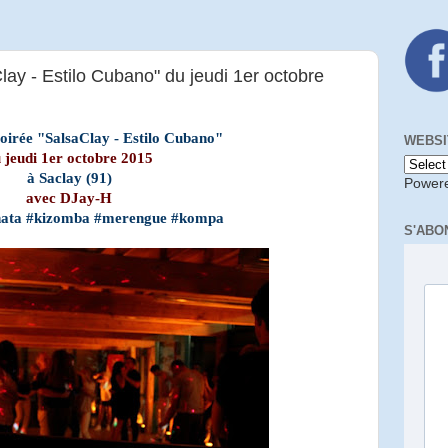
lay - Estilo Cubano" du jeudi 1er octobre
soirée "SalsaClay - Estilo Cubano"
WEBSI
 jeudi 1er octobre 2015
à
Saclay (91)
Power
avec DJay-H
hata #kizomba #merengue #kompa
S'ABO