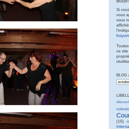
MODIF
Si vou
vous a
vous ne
affiché
l'indiq
losyu
Toutes
ce site
proprié
réutili
BLOG 
LIBEL
Afterwor
collectio
Cou
(15)
d
Interna