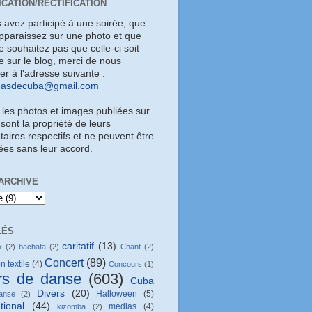
ICATION/RECTIFICATION
s avez participé à une soirée, que
pparaissez sur une photo et que
 souhaitez pas que celle-ci soit
e sur le blog, merci de nous
uer à l'adresse suivante :
masdecuba@gmail.com
 les photos et images publiées sur
 sont la propriété de leurs
taires respectifs et ne peuvent être
sées sans leur accord.
ARCHIVE
LÉS
caritatif
(13)
k
(2)
bachata
(2)
Chant
(2)
Concert
(89)
n textile
(4)
Concours
(1)
rs de danse
(603)
Cuba
Divers
(20)
Halloween
(5)
anse
(2)
tional
(44)
medias
(4)
kizomba
(2)