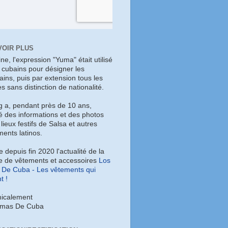
VOIR PLUS
gine, l'expression "Yuma" était utilisé
s cubains pour désigner les
ains, puis par extension tous les
es sans distinction de nationalité.
g a, pendant près de 10 ans,
é des informations et des photos
 lieux festifs de Salsa et autres
ents latinos.
ye depuis fin 2020 l'actualité de la
 de vêtements et accessoires
Los
De Cuba - Les vêtements qui
t !
icalement
umas De Cuba