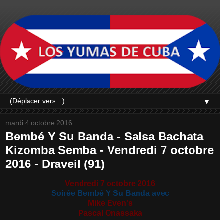
▼
mardi 4 octobre 2016
Bembé Y Su Banda - Salsa Bachata
Kizomba Semba - Vendredi 7 octobre
2016 - Draveil (91)
Vendredi 7 octobre 2016
Soirée Bembé Y Su Banda avec
Mike Even's
Pascal Onassaka