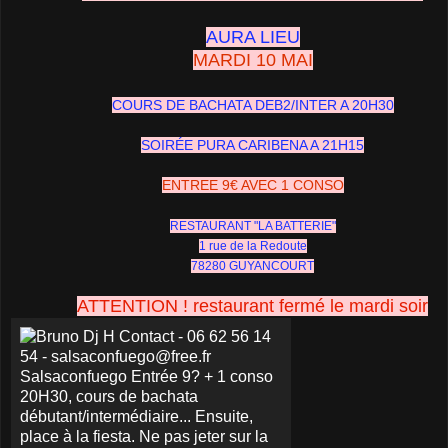
AURA LIEU
MARDI 10 MAI
COURS DE BACHATA DEB2/INTER A 20H30
SOIRÉE PURA CARIBENA A 21H15
ENTREE 9€ AVEC 1 CONSO
RESTAURANT "LA BATTERIE"
1 rue de la Redoute
78280 GUYANCOURT
ATTENTION ! restaurant fermé le mardi soir