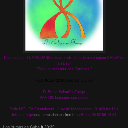
L'association TEMPS'DANSE vous invite à sa dernière soirée SALSA de
la saison
"Pour un petit tour des Caraïbes "
VENDREDI 20 MAI de 21h à 3h00
Dj Bruno-S
alsaConFuego
PAF 10€ boissons comprises
Salle N°2 - ZA Courtaboeuf - 1 av de Madagascar - 91400 les Ulis
Info sur http//
cou.tempsdanses.free.fr
ou Bruno 06 62 56 14 54
Los Yumas de Cuba
à
20:39