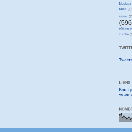
Musique
radio
(1)
salsa
(2
(596
vêtemen
zumba
(
TWITT
Tweet
LIENS
Boutiq
vêteme
NOMBR