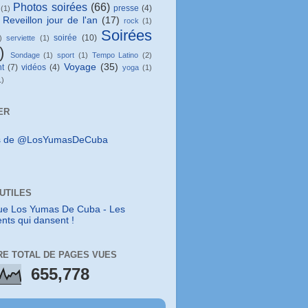
Photos soirées
(66)
presse
(4)
(1)
Reveillon jour de l'an
(17)
rock
(1)
Soirées
soirée
(10)
)
serviette
(1)
)
Sondage
(1)
sport
(1)
Tempo Latino
(2)
Voyage
(35)
t
(7)
vidéos
(4)
yoga
(1)
1)
ER
s de @LosYumasDeCuba
 UTILES
ue Los Yumas De Cuba - Les
nts qui dansent !
E TOTAL DE PAGES VUES
655,778