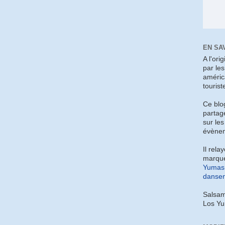
EN SA
A l'ori
par le
améric
tourist
Ce blo
partag
sur les
évènem
Il rela
marque
Yumas 
dansen
Salsam
Los Y