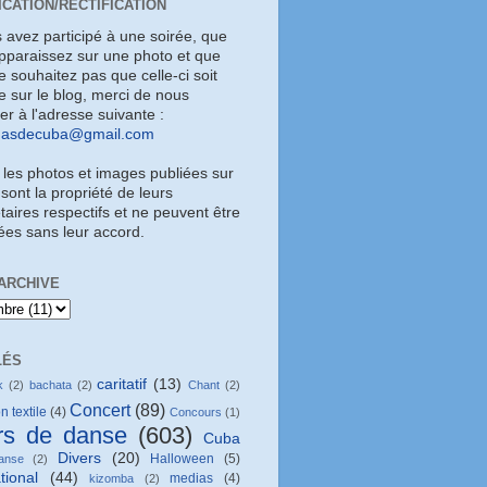
ICATION/RECTIFICATION
s avez participé à une soirée, que
pparaissez sur une photo et que
 souhaitez pas que celle-ci soit
e sur le blog, merci de nous
uer à l'adresse suivante :
masdecuba@gmail.com
 les photos et images publiées sur
 sont la propriété de leurs
taires respectifs et ne peuvent être
sées sans leur accord.
ARCHIVE
LÉS
caritatif
(13)
k
(2)
bachata
(2)
Chant
(2)
Concert
(89)
n textile
(4)
Concours
(1)
rs de danse
(603)
Cuba
Divers
(20)
Halloween
(5)
anse
(2)
tional
(44)
medias
(4)
kizomba
(2)