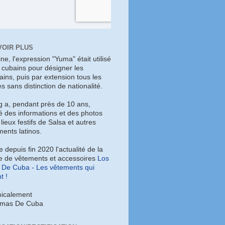
VOIR PLUS
gine, l'expression "Yuma" était utilisé
s cubains pour désigner les
ains, puis par extension tous les
es sans distinction de nationalité.
g a, pendant près de 10 ans,
é des informations et des photos
 lieux festifs de Salsa et autres
ents latinos.
ye depuis fin 2020 l'actualité de la
 de vêtements et accessoires
Los
De Cuba - Les vêtements qui
t !
icalement
umas De Cuba