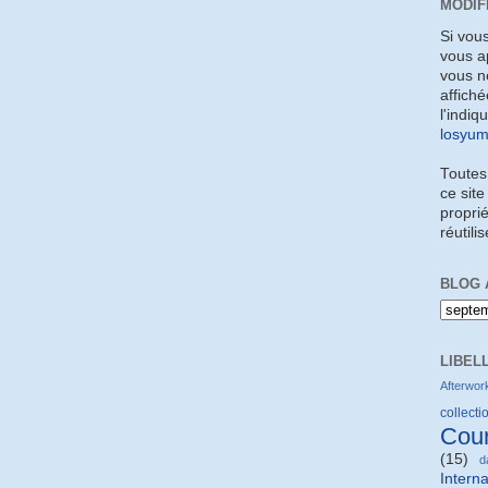
MODIF
Si vou
vous a
vous ne
affiché
l'indiq
losyu
Toutes
ce site
proprié
réutili
BLOG 
LIBEL
Afterwor
collectio
Cou
(15)
d
Interna