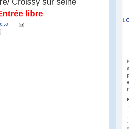
re/ Croissy sur seine
Entrée libre
0:50
e