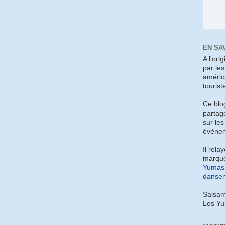
EN SA
A l'ori
par le
améric
tourist
Ce blo
partag
sur les
évènem
Il rela
marque
Yumas 
dansen
Salsam
Los Y