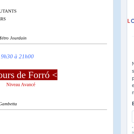
BUTANTS
ERS
Métro Jourdain
 19h30 à 21h00
ours de Forró <
Niveau Avancé
 Gambetta