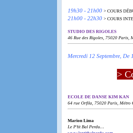
19h30 - 21h00
> COURS DÉ
21h00 - 22h30
> COURS INT
STUDIO DES RIGOLES
46 Rue des Rigoles, 75020 Paris, 
Mercredi 12 Septembre, De
> C
ECOLE DE DANSE KIM KAN
64 rue Orfila, 75020 Paris, Métro
Marion Lima
Le P’tit Bal Perdu…
www.leptitbalperdu.com