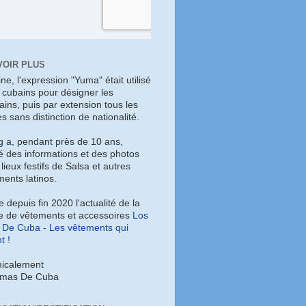
VOIR PLUS
gine, l'expression "Yuma" était utilisé
s cubains pour désigner les
ains, puis par extension tous les
es sans distinction de nationalité.
g a, pendant près de 10 ans,
é des informations et des photos
 lieux festifs de Salsa et autres
ents latinos.
ye depuis fin 2020 l'actualité de la
 de vêtements et accessoires
Los
De Cuba - Les vêtements qui
t !
icalement
umas De Cuba