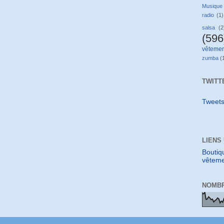
Musique
radio
(1)
salsa
(2
(596
vêtemen
zumba
(
TWITT
Tweet
LIENS
Boutiq
vêteme
NOMBR