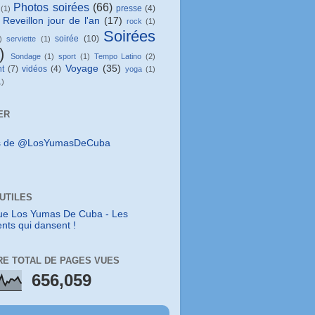
Photos soirées
(66)
presse
(4)
(1)
Reveillon jour de l'an
(17)
rock
(1)
Soirées
soirée
(10)
)
serviette
(1)
)
Sondage
(1)
sport
(1)
Tempo Latino
(2)
Voyage
(35)
t
(7)
vidéos
(4)
yoga
(1)
1)
ER
s de @LosYumasDeCuba
 UTILES
ue Los Yumas De Cuba - Les
nts qui dansent !
E TOTAL DE PAGES VUES
656,059