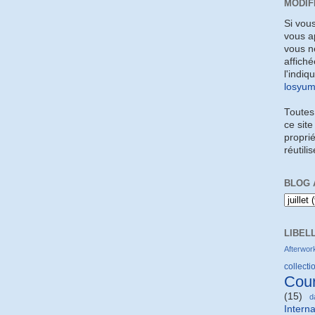
MODIF
Si vou
vous a
vous ne
affiché
l'indiq
losyu
Toutes
ce site
proprié
réutili
BLOG 
LIBEL
Afterwor
collectio
Cou
(15)
d
Interna