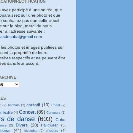
ICATION/RECTIFICATION
s avez participé à une soirée, que
pparaissez sur une photo et que
 souhaitez pas que celle-ci soit
e sur le blog, merci de nous
uer à l'adresse suivante :
masdecuba@gmail.com
 les photos et images publiées sur
 sont la propriété de leurs
taires respectifs et ne peuvent être
sées sans leur accord.
ARCHIVE
LÉS
caritatif
(13)
k
(2)
bachata
(2)
Chant
(2)
Concert
(89)
n textile
(4)
Concours
(1)
rs de danse
(603)
Cuba
Divers
(20)
Halloween
(5)
anse
(2)
tional
(44)
medias
(4)
kizomba
(2)