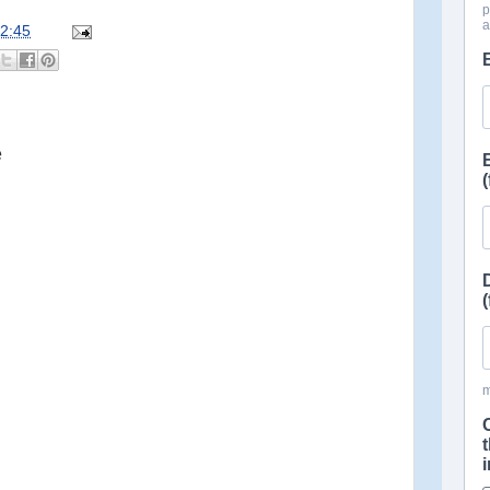
2:45
e