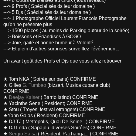
---> 8 Cours de Danses au choix ( tous niveaux)
---> 9 Profs ( Spécialisés ds leur domaine )
---> 5 Djs ( Spécialisés ds leur domaine )
---> 1 Photographe Officiel Laurent Francois Photographe
qu'on ne présente plus
---> 1500 places ( au moins de Parking autour de la soirée)
---> Boissons et Friandises à GOGO
---> Joie, gaité et bonne humeur à Volonté
---> Et plein d'autres surprises surveillez l'événement..
Un avant goût des Profs et Djs que vous allez retrouver:
★ Tom NKA ( Soirée sur paris) CONFIRME
★ Gilles
G. Tumbao
(bizzart, Musica cubana club)
CONFIRME
★
Deejay Kaiser
( Barrio latino) CONFIRME
★ Yacinthe Sene ( Resident) CONFIRME
★ Stou ( Troyes, festival etrangers) CONFIRME
★Yann Galas ( Resident) CONFIRME
★ DJ TJ ( Metropolis, Quai De Seine...) CONFIRME
★ DJ Leda ( Sapajou, diverses Soirées) CONFIRME
★
Sergio Salsa
( Résident, Pachanga....) CONFIRME