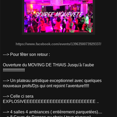
https://www.facebook.com/
event
s/1396350073929337/
---> Pour fêter son retour :
Ouverture du MOVING DE THIAIS Jusqu'à l'aube
!!!!!!!!!!!!!!!!!!!!!
---> Un plateau artistique exceptionnel avec quelques
nouveaux profs/Djs qui ont rejoint l'aventure!!!!!
---> Celle ci sera
EXPLOSIVEEEEEEEEEEEEEEEEEE
EEEE
EEE ..
---> 4 salles 4 ambiances ( entièrement parquetées)....