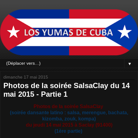
▼
dimanche 17 mai 2015
Photos de la soirée SalsaClay du 14
mai 2015 - Partie 1
Photos de la soirée SalsaClay
(
soirée dansante latino : salsa, merengue, bachata,
kizomba, zouk, kompa)
du jeudi 14 mai 2015 à Saclay (91400)
(1ère partie)