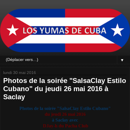
▼
lundi 30 mai 2016
Photos de la soirée "SalsaClay Estilo
Cubano" du jeudi 26 mai 2016 à
Saclay
Photos de la soirée
"SalsaClay Estilo Cubano"
du
jeudi
26 mai 2016
à
Saclay
avec
DJay-h du Pacha Club