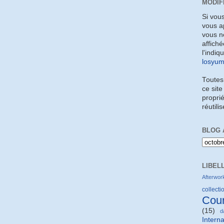
MODIF
Si vou
vous a
vous ne
affiché
l'indiq
losyu
Toutes
ce site
proprié
réutili
BLOG 
LIBEL
Afterwor
collectio
Cou
(15)
d
Interna