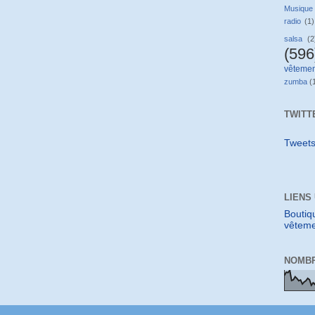
Musique
radio
(1)
salsa
(2
(596
vêtemen
zumba
(
TWITT
Tweet
LIENS
Boutiq
vêteme
NOMBR