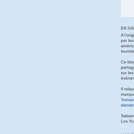
EN SA
A l'ori
par le
améric
tourist
Ce blo
partag
sur les
évènem
Il rela
marque
Yumas 
dansen
Salsam
Los Y