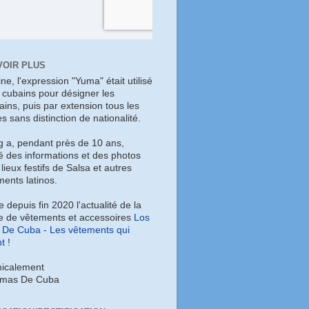
VOIR PLUS
gine, l'expression "Yuma" était utilisé
s cubains pour désigner les
ains, puis par extension tous les
es sans distinction de nationalité.
g a, pendant près de 10 ans,
é des informations et des photos
 lieux festifs de Salsa et autres
ents latinos.
ye depuis fin 2020 l'actualité de la
 de vêtements et accessoires
Los
De Cuba - Les vêtements qui
t !
icalement
umas De Cuba