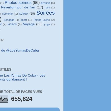
Photos soirées
(66)
presse
(4)
(1)
Reveillon jour de l'an
(17)
rock
(1)
Soirées
soirée
(10)
)
serviette
(1)
)
Sondage
(1)
sport
(1)
Tempo Latino
(2)
Voyage
(35)
t
(7)
vidéos
(4)
yoga
(1)
1)
ER
s de @LosYumasDeCuba
 UTILES
ue Los Yumas De Cuba - Les
nts qui dansent !
E TOTAL DE PAGES VUES
655,824