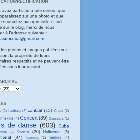
ICATION/RECTIFICATION
s avez participé à une soirée, que
pparaissez sur une photo et que
 souhaitez pas que celle-ci soit
e sur le blog, merci de nous
uer à l'adresse suivante :
masdecuba@gmail.com
 les photos et images publiées sur
 sont la propriété de leurs
taires respectifs et ne peuvent être
sées sans leur accord.
ARCHIVE
LÉS
caritatif
(13)
k
(2)
bachata
(2)
Chant
(2)
Concert
(89)
n textile
(4)
Concours
(1)
rs de danse
(603)
Cuba
Divers
(20)
Halloween
(5)
anse
(2)
tional
(44)
medias
(4)
kizomba
(2)