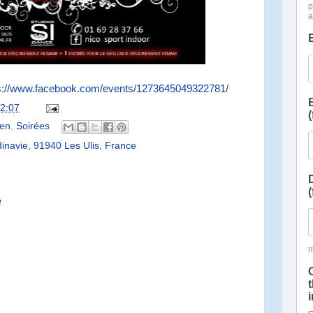
s://www.facebook.com/events/1273645049322781/
2:07
een
,
Soirées
inavie, 91940 Les Ulis, France
e