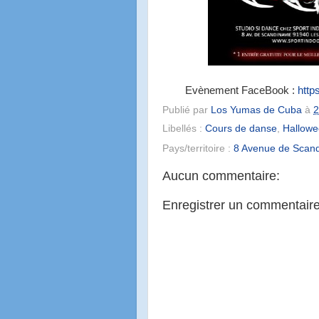
Evènement FaceBook :
http
Publié par
Los Yumas de Cuba
à
2
Libellés :
Cours de danse
,
Hallow
Pays/territoire :
8 Avenue de Scand
Aucun commentaire:
Enregistrer un commentair