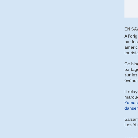
EN SA
A l'ori
par le
améric
tourist
Ce blo
partag
sur les
évènem
Il rela
marque
Yumas 
dansen
Salsam
Los Y