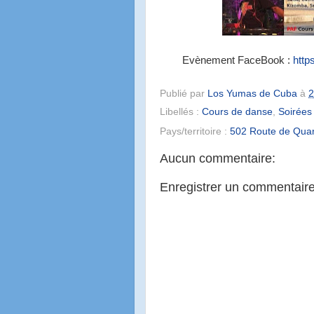
Evènement FaceBook :
http
Publié par
Los Yumas de Cuba
à
2
Libellés :
Cours de danse
,
Soirées
Pays/territoire :
502 Route de Quar
Aucun commentaire:
Enregistrer un commentair