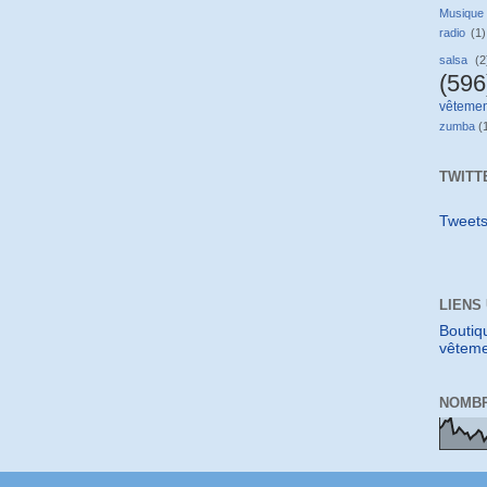
Musique
radio
(1)
salsa
(2
(596
vêtemen
zumba
(
TWITT
Tweet
LIENS
Boutiq
vêteme
NOMBR