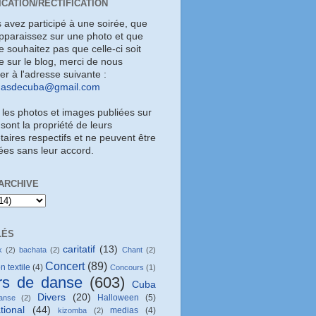
ICATION/RECTIFICATION
s avez participé à une soirée, que
pparaissez sur une photo et que
 souhaitez pas que celle-ci soit
e sur le blog, merci de nous
uer à l'adresse suivante :
masdecuba@gmail.com
 les photos et images publiées sur
 sont la propriété de leurs
taires respectifs et ne peuvent être
sées sans leur accord.
ARCHIVE
LÉS
caritatif
(13)
k
(2)
bachata
(2)
Chant
(2)
Concert
(89)
n textile
(4)
Concours
(1)
rs de danse
(603)
Cuba
Divers
(20)
Halloween
(5)
anse
(2)
tional
(44)
medias
(4)
kizomba
(2)