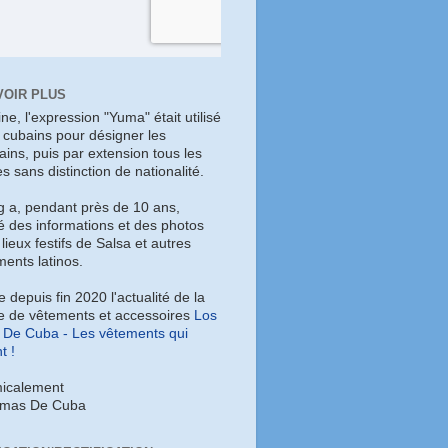
VOIR PLUS
gine, l'expression "Yuma" était utilisé
s cubains pour désigner les
ains, puis par extension tous les
es sans distinction de nationalité.
g a, pendant près de 10 ans,
é des informations et des photos
 lieux festifs de Salsa et autres
ents latinos.
ye depuis fin 2020 l'actualité de la
 de vêtements et accessoires
Los
De Cuba - Les vêtements qui
t !
icalement
umas De Cuba