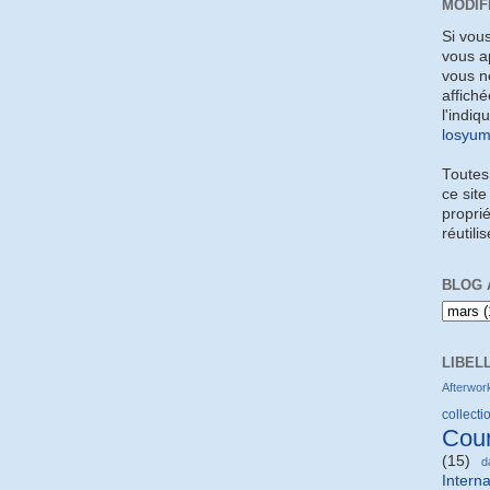
MODIF
Si vou
vous a
vous ne
affiché
l'indiq
losyu
Toutes
ce site
proprié
réutili
BLOG 
LIBEL
Afterwor
collectio
Cou
(15)
d
Interna