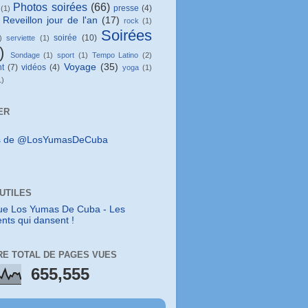
Photos soirées
(66)
presse
(4)
(1)
Reveillon jour de l'an
(17)
rock
(1)
Soirées
soirée
(10)
)
serviette
(1)
)
Sondage
(1)
sport
(1)
Tempo Latino
(2)
Voyage
(35)
t
(7)
vidéos
(4)
yoga
(1)
1)
ER
s de @LosYumasDeCuba
 UTILES
ue Los Yumas De Cuba - Les
nts qui dansent !
E TOTAL DE PAGES VUES
655,555