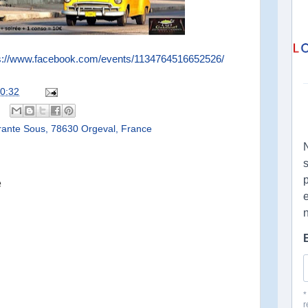
s://www.facebook.com/events/1134764516652526/
0:32
ante Sous, 78630 Orgeval, France
e